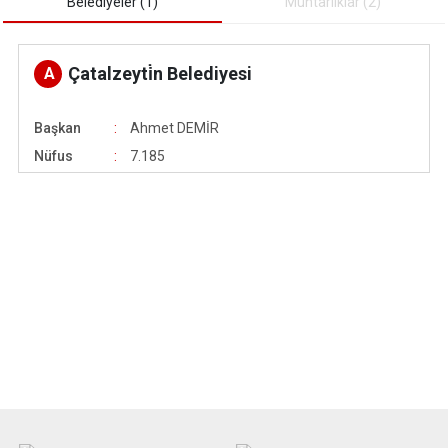
Belediyeler (1)
Muhtarliklar (2)
Çatalzeyti̇n Belediyesi
A
Başkan
Ahmet DEMİR
Nüfus
7.185