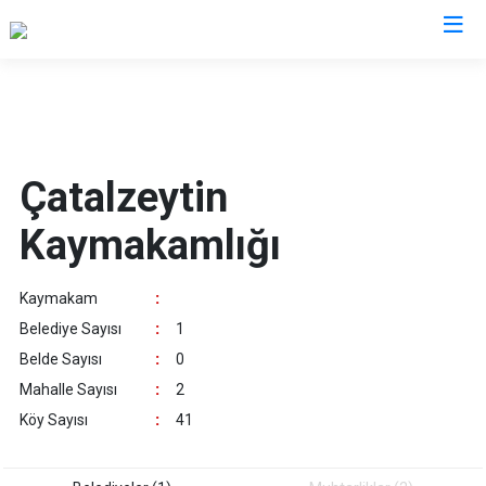
Kastamonu
Abana
Hanönü
Çatalzeytin
Ağlı
İhsangazi
Kaymakamlığı
Araç
İnebolu
Azdavay
Küre
Kaymakam
:
Bozkurt
Pınarbaşı
Belediye Sayısı
:
1
Çatalzeytin
Şenpazar
Belde Sayısı
:
0
Cide
Seydiler
Mahalle Sayısı
:
2
Daday
Taşköprü
Köy Sayısı
:
41
Devrekani
Tosya
Doğanyurt