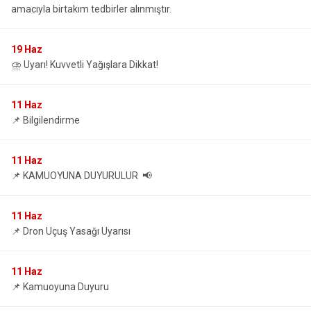
amacıyla birtakım tedbirler alınmıştır.
19
Haz
⛈️ Uyarı! Kuvvetli Yağışlara Dikkat!
11
Haz
📌 Bilgilendirme
11
Haz
📌 KAMUOYUNA DUYURULUR 📢
11
Haz
📌 Dron Uçuş Yasağı Uyarısı
11
Haz
📌 Kamuoyuna Duyuru