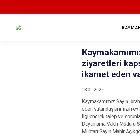
KAYMA
Kaymakamımız 
ziyaretleri ka
ikamet eden vat
18.09.2025
Kaymakamımız Sayın İbrahi
eden vatandaşlarımızın evle
ilgilenerek talep ve sorun
Dayanışma Vakfı Müdürü S
Muhtarı Sayın Mahir Açıkgöz