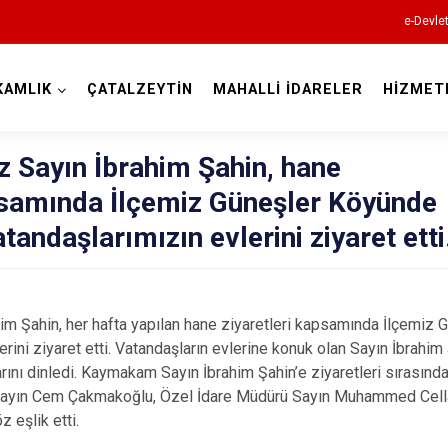
e-Devle
KAMLIK
ÇATALZEYTİN
MAHALLİ İDARELER
HİZMET
Kastamonu
Sayın İbrahim Şahin, hane
psamında İlçemiz Güneşler Köyünde
andaşlarımızın evlerini ziyaret etti
Abana
Ağlı
m Şahin, her hafta yapılan hane ziyaretleri kapsamında İlçemiz
Araç
rini ziyaret etti. Vatandaşların evlerine konuk olan Sayın İbrahim Ş
Azdavay
larını dinledi. Kaymakam Sayın İbrahim Şahin’e ziyaretleri sırası
ayın Cem Çakmakoğlu, Özel İdare Müdürü Sayın Muhammed Cella
Bozkurt
 eşlik etti.
Çatalzeytin