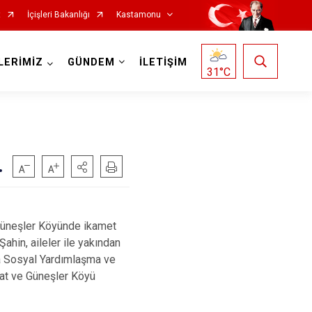
t
İçişleri Bakanlığı
Kastamonu
LERİMİZ
GÜNDEM
İLETİŞİM
31
°C
.
Hanönü
İhsangazi
 Güneşler Köyünde ikamet
İnebolu
ahin, aileler ile yakından
Küre
nda Sosyal Yardımlaşma ve
t ve Güneşler Köyü
Pınarbaşı
Şenpazar