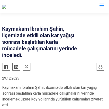
Kastamonu
Kaymakam İbrahim Şahin,
ilçemizde etkili olan kar yağışı
Abana
Hanönü
sonrası başlatılan karla
Ağlı
İhsangazi
mücadele çalışmalarını yerinde
Araç
İnebolu
inceledi.
Azdavay
Küre
Bozkurt
Pınarbaşı
Çatalzeytin
Şenpazar
29.12.2025
Cide
Seydiler
Kaymakam İbrahim Şahin, ilçemizde etkili olan kar yağışı
Daday
Taşköprü
sonrası başlatılan karla mücadele çalışmalarını yerinde
Devrekani
Tosya
incelemek üzere köy yollarında yürütülen çalışmaları ziyaret
etti.
Doğanyurt