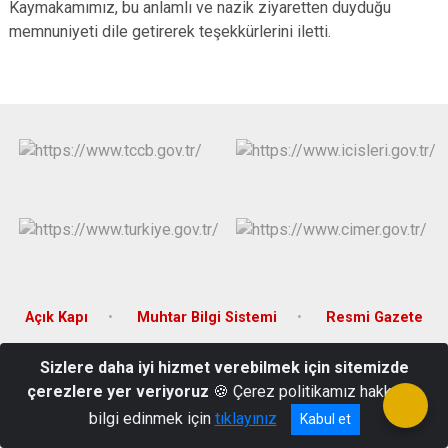
Kaymakamımız, bu anlamlı ve nazik ziyaretten duyduğu
memnuniyeti dile getirerek teşekkürlerini iletti.
Açık Kapı
Muhtar Bilgi Sistemi
Resmi Gazete
Sizlere daha iyi hizmet verebilmek için sitemizde
Merkez Mahallesi Atatürk Bulvarı No.60 Çatalzeytin/KASTAMONU
çerezlere yer veriyoruz
🍪 Çerez politikamız hakkında
Telefon: 0 366 516 11 20
bilgi edinmek için
tıklayınız
Kabul et