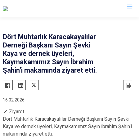
Kastamonu
Dört Muhtarlık Karacakayalılar
Derneği Başkanı Sayın Şevki
Abana
Hanönü
Kaya ve dernek üyeleri,
Ağlı
İhsangazi
Kaymakamımız Sayın İbrahim
Araç
İnebolu
Şahin’i makamında ziyaret etti.
Azdavay
Küre
Bozkurt
Pınarbaşı
Çatalzeytin
Şenpazar
16.02.2026
Cide
Seydiler
📌 Ziyaret
Daday
Taşköprü
Dört Muhtarlık Karacakayalılar Derneği Başkanı Sayın Şevki
Devrekani
Tosya
Kaya ve dernek üyeleri, Kaymakamımız Sayın İbrahim Şahin’i
makamında ziyaret etti.
Doğanyurt