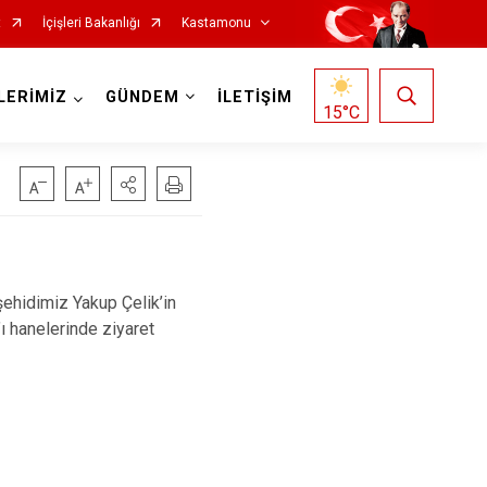
t
İçişleri Bakanlığı
Kastamonu
LERİMİZ
GÜNDEM
İLETİŞİM
15
°C
Hanönü
ehidimiz Yakup Çelik’in
İhsangazi
’ı hanelerinde ziyaret
İnebolu
Küre
Pınarbaşı
Şenpazar