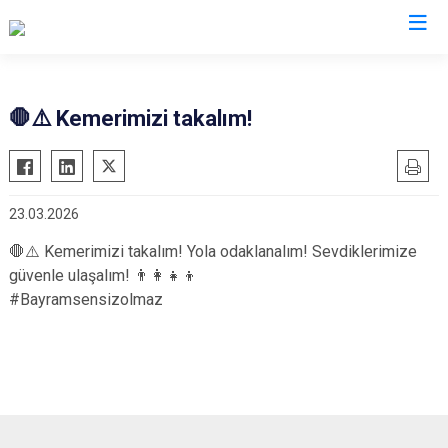
Kastamonu
🛑⚠️ Kemerimizi takalım!
Abana
Hanönü
Ağlı
İhsangazi
23.03.2026
Araç
İnebolu
Azdavay
Küre
🛑⚠️ Kemerimizi takalım! Yola odaklanalım! Sevdiklerimize
güvenle ulaşalım! 👨‍👩‍👧‍👦
Bozkurt
Pınarbaşı
#Bayramsensizolmaz
Çatalzeytin
Şenpazar
Cide
Seydiler
Daday
Taşköprü
Devrekani
Tosya
Doğanyurt